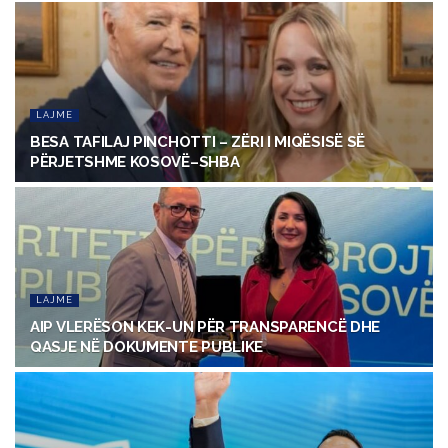
LAJME
BESA TAFILAJ PINCHOTTI – ZËRI I MIQËSISË SË
PËRJETSHME KOSOVË–SHBA
LAJME
AIP VLERËSON KEK-UN PËR TRANSPARENCË DHE
QASJE NË DOKUMENTE PUBLIKE