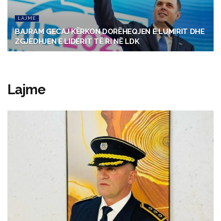
LAJME
BAJRAM GECAJ KËRKON DORËHEQJEN E LUMIRIT DHE
ZGJEDHJEN E LIDERIT TË RI NË LDK
Lajme