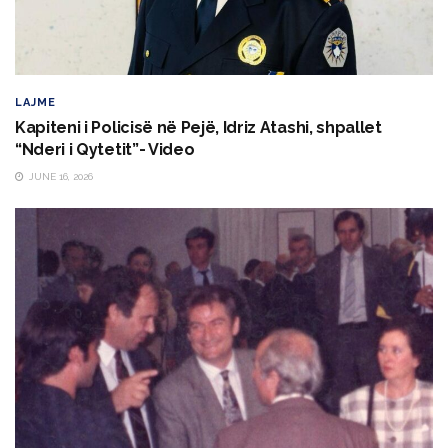
LAJME
Kapiteni i Policisë në Pejë, Idriz Atashi, shpallet
“Nderi i Qytetit”- Video
JUNE 16, 2026