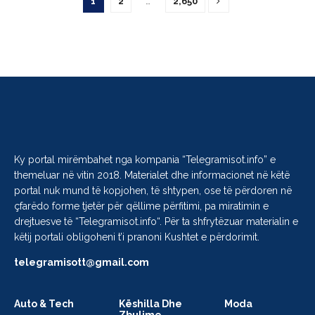
1
2
…
2,650
Ky portal mirëmbahet nga kompania “
Telegramisot.info
” e
themeluar në vitin 2018. Materialet dhe informacionet në këtë
portal nuk mund të kopjohen, të shtypen, ose të përdoren në
çfarëdo forme tjetër për qëllime përfitimi, pa miratimin e
drejtuesve të “
Telegramisot.info
“. Për ta shfrytëzuar materialin e
këtij portali obligoheni t’i pranoni Kushtet e përdorimit.
telegramisott@gmail.com
Auto & Tech
Këshilla Dhe
Moda