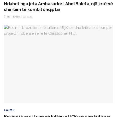
Ndahet nga jeta Ambasadori, Abdi Baleta, një jetë në
shërbim të kombit shqiptar
SEPTEMBER 20, 2025
LAJME
Besimi i brezit tonë në luftën e UÇK-së dhe kritika e