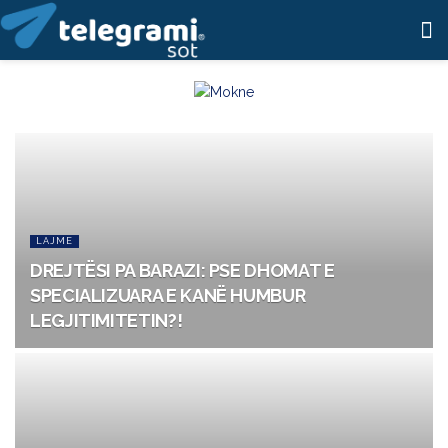
LAJME
DREJTËSI PA BARAZI: PSE DHOMAT E
SPECIALIZUARA E KANË HUMBUR
LEGJITIMITETIN?!