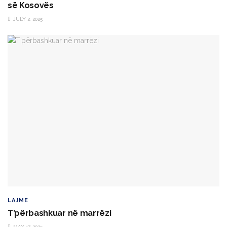
së Kosovës
JULY 2, 2025
LAJME
T’përbashkuar në marrëzi
MAY 17, 2025