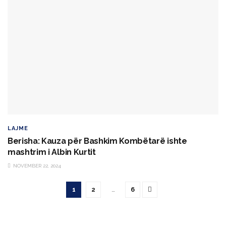
LAJME
Berisha: Kauza për Bashkim Kombëtarë ishte
mashtrim i Albin Kurtit
NOVEMBER 22, 2024
1
2
…
6