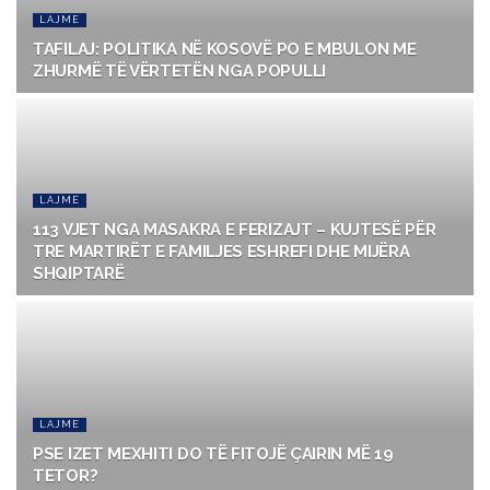
LAJME
TAFILAJ: POLITIKA NË KOSOVË PO E MBULON ME
ZHURMË TË VËRTETËN NGA POPULLI
LAJME
113 VJET NGA MASAKRA E FERIZAJT – KUJTESË PËR
TRE MARTIRËT E FAMILJES ESHREFI DHE MIJËRA
SHQIPTARË
LAJME
PSE IZET MEXHITI DO TË FITOJË ÇAIRIN MË 19
TETOR?