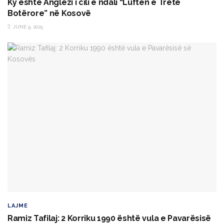
Ky është Anglezi i cili e ndali “Luftën e Tretë
Botërore” në Kosovë
JUNE 9, 2025
LAJME
Ramiz Tafilaj: 2 Korriku 1990 është vula e Pavarësisë