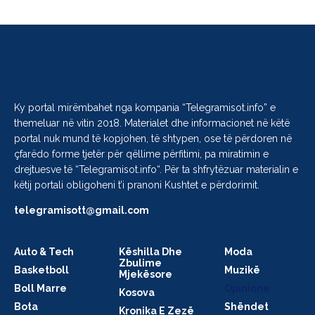
Ky portal mirëmbahet nga kompania “
Telegramisot.info
” e
themeluar në vitin 2018. Materialet dhe informacionet në këtë
portal nuk mund të kopjohen, të shtypen, ose të përdoren në
çfarëdo forme tjetër për qëllime përfitimi, pa miratimin e
drejtuesve të “
Telegramisot.info
“. Për ta shfrytëzuar materialin e
këtij portali obligoheni t’i pranoni Kushtet e përdorimit.
telegramisott@gmail.com
Auto & Tech
Këshilla Dhe
Moda
Zbulime
Basketboll
Muzikë
Mjekësore
Boll Marre
Opinione
Kosova
Bota
Shëndet
Kronika E Zezë