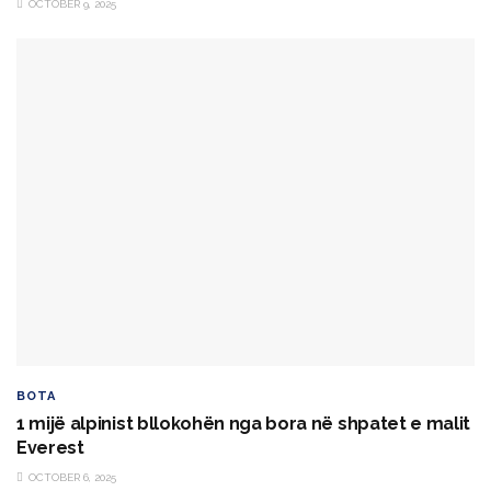
OCTOBER 9, 2025
BOTA
1 mijë alpinist bllokohën nga bora në shpatet e malit
Everest
OCTOBER 6, 2025