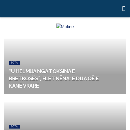
BOTA
“U HELMUA NGA TOKSINA E
BRETKOSËS”, FLET NËNA: E DIJA QË E
KANË VRARË
BOTA