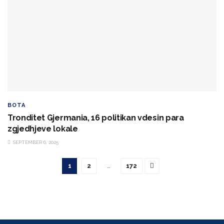
BOTA
Tronditet Gjermania, 16 politikan vdesin para
zgjedhjeve lokale
SEPTEMBER 6, 2025
1
2
…
172