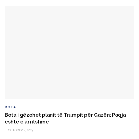
BOTA
Bota i gëzohet planit të Trumpit për Gazën: Paqja
është e arritshme
OCTOBER 4, 2025