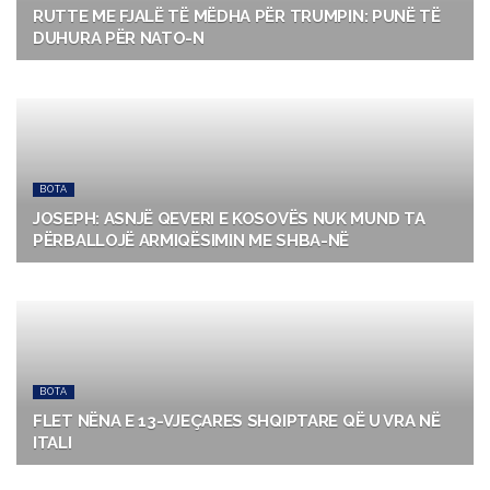
RUTTE ME FJALË TË MËDHA PËR TRUMPIN: PUNË TË
DUHURA PËR NATO-N
BOTA
JOSEPH: ASNJË QEVERI E KOSOVËS NUK MUND TA
PËRBALLOJË ARMIQËSIMIN ME SHBA-NË
BOTA
FLET NËNA E 13-VJEÇARES SHQIPTARE QË U VRA NË
ITALI