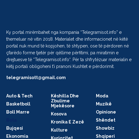
Ky portal mirëmbahet nga kompania “
Telegramisot.info
” e
themeluar në vitin 2018. Materialet dhe informacionet në këtë
portal nuk mund të kopjohen, të shtypen, ose të përdoren në
çfarëdo forme tjetër për qëllime përfitimi, pa miratimin e
drejtuesve të “
Telegramisot.info
“. Për ta shfrytëzuar materialin e
këtij portali obligoheni t’i pranoni Kushtet e përdorimit.
telegramisott@gmail.com
Auto & Tech
Këshilla Dhe
Moda
Zbulime
Basketboll
Muzikë
Mjekësore
Boll Marre
Opinione
Kosova
Bota
Shëndet
Kronika E Zezë
Bujqesi
Showbiz
Kulture
Ekonomia
Shqiperi
Kuriozitet