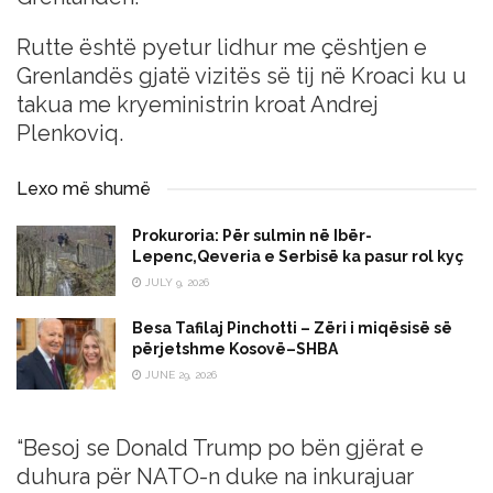
Rutte është pyetur lidhur me çështjen e
Grenlandës gjatë vizitës së tij në Kroaci ku u
takua me kryeministrin kroat Andrej
Plenkoviq.
Lexo më shumë
Prokuroria: Për sulmin në Ibër-
Lepenc,Qeveria e Serbisë ka pasur rol kyç
JULY 9, 2026
Besa Tafilaj Pinchotti – Zëri i miqësisë së
përjetshme Kosovë–SHBA
JUNE 29, 2026
“Besoj se Donald Trump po bën gjërat e
duhura për NATO-n duke na inkurajuar