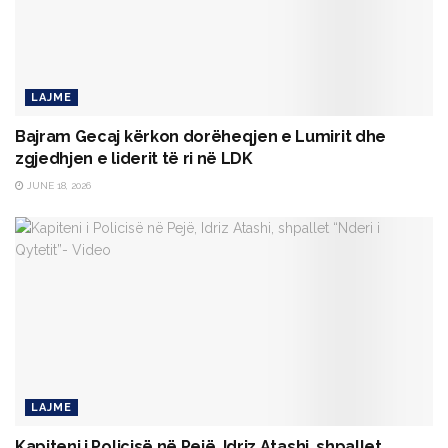
LAJME
Bajram Gecaj kërkon dorëheqjen e Lumirit dhe
zgjedhjen e liderit të ri në LDK
JUNE 18, 2026
LAJME
Kapiteni i Policisë në Pejë, Idriz Atashi, shpallet