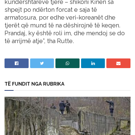
kundërshtarëve tjerë – shikoni Kinën sa
shpejt po ndërton forcat e saja të
armatosura, por edhe veri-koreanët dhe
tjerët që mund të na dëshirojnë të keqen.
Prandaj, ky është roli im, dhe mendoj se do
të arrijmë atje”, tha Rutte.
TË FUNDIT NGA RUBRIKA