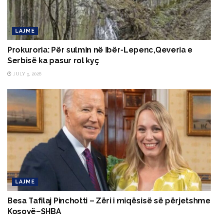
LAJME
Prokuroria: Për sulmin në Ibër-Lepenc,Qeveria e
Serbisë ka pasur rol kyç
JULY 9, 2026
LAJME
Besa Tafilaj Pinchotti – Zëri i miqësisë së përjetshme
Kosovë–SHBA