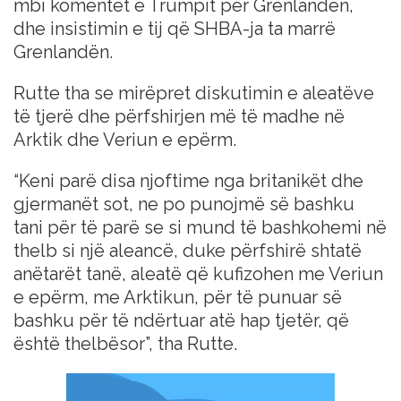
mbi komentet e Trumpit për Grenlandën,
dhe insistimin e tij që SHBA-ja ta marrë
Grenlandën.
Rutte tha se mirëpret diskutimin e aleatëve
të tjerë dhe përfshirjen më të madhe në
Arktik dhe Veriun e epërm.
“Keni parë disa njoftime nga britanikët dhe
gjermanët sot, ne po punojmë së bashku
tani për të parë se si mund të bashkohemi në
thelb si një aleancë, duke përfshirë shtatë
anëtarët tanë, aleatë që kufizohen me Veriun
e epërm, me Arktikun, për të punuar së
bashku për të ndërtuar atë hap tjetër, që
është thelbësor”, tha Rutte.