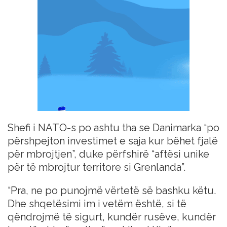
Shefi i NATO-s po ashtu tha se Danimarka “po
përshpejton investimet e saja kur bëhet fjalë
për mbrojtjen”, duke përfshirë “aftësi unike
për të mbrojtur territore si Grenlanda”.
“Pra, ne po punojmë vërtetë së bashku këtu.
Dhe shqetësimi im i vetëm është, si të
qëndrojmë të sigurt, kundër rusëve, kundër