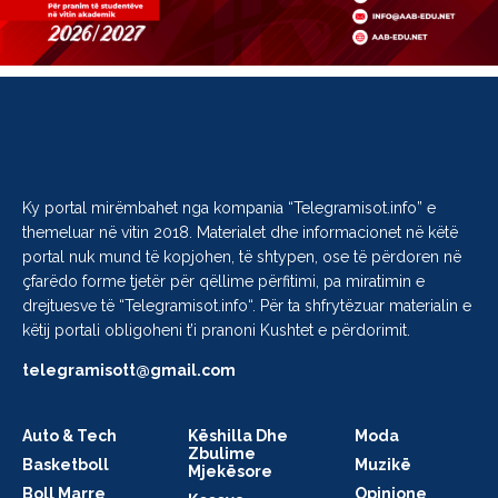
Ky portal mirëmbahet nga kompania “
Telegramisot.info
” e
themeluar në vitin 2018. Materialet dhe informacionet në këtë
portal nuk mund të kopjohen, të shtypen, ose të përdoren në
çfarëdo forme tjetër për qëllime përfitimi, pa miratimin e
drejtuesve të “
Telegramisot.info
“. Për ta shfrytëzuar materialin e
këtij portali obligoheni t’i pranoni Kushtet e përdorimit.
telegramisott@gmail.com
Auto & Tech
Këshilla Dhe
Moda
Zbulime
Basketboll
Muzikë
Mjekësore
Boll Marre
Opinione