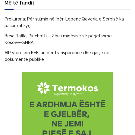
Më të fundit
Prokuroria: Për sulmin në Ibër-Lepenc,Qeveria e Serbisë ka
pasur rol kyç
Besa Tafilaj Pinchotti – Zëri i miqësisë së përjetshme
Kosovë–SHBA
AIP vlerëson KEK-un për transparencë dhe qasje në
dokumente publike