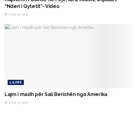
“Nderi i Qytetit”- Video
JUNE 16, 2026
LAJME
Lajm i madh për Sali Berishën nga Amerika
JUNE 15, 2026