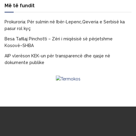
Më të fundit
Prokuroria: Për sulmin në Ibër-Lepenc,Qeveria e Serbisë ka
pasur rol kyç
Besa Tafilaj Pinchotti – Zëri i miqësisë së përjetshme
Kosovë–SHBA
AIP vlerëson KEK-un për transparencë dhe qasje në
dokumente publike