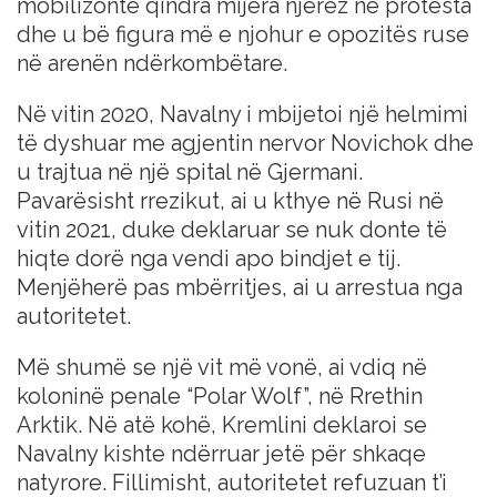
mobilizonte qindra mijëra njerëz në protesta
dhe u bë figura më e njohur e opozitës ruse
në arenën ndërkombëtare.
Në vitin 2020, Navalny i mbijetoi një helmimi
të dyshuar me agjentin nervor Novichok dhe
u trajtua në një spital në Gjermani.
Pavarësisht rrezikut, ai u kthye në Rusi në
vitin 2021, duke deklaruar se nuk donte të
hiqte dorë nga vendi apo bindjet e tij.
Menjëherë pas mbërritjes, ai u arrestua nga
autoritetet.
Më shumë se një vit më vonë, ai vdiq në
koloninë penale “Polar Wolf”, në Rrethin
Arktik. Në atë kohë, Kremlini deklaroi se
Navalny kishte ndërruar jetë për shkaqe
natyrore. Fillimisht, autoritetet refuzuan t’i