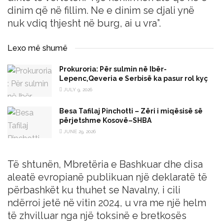
dinim që në fillim. Ne e dinim se djali ynë
nuk vdiq thjesht në burg, ai u vra”.
Lexo më shumë
Prokuroria: Për sulmin në Ibër-
Lepenc,Qeveria e Serbisë ka pasur rol kyç
JULY 9, 2026
Besa Tafilaj Pinchotti – Zëri i miqësisë së
përjetshme Kosovë–SHBA
JUNE 29, 2026
Të shtunën, Mbretëria e Bashkuar dhe disa
aleatë evropianë publikuan një deklaratë të
përbashkët ku thuhet se Navalny, i cili
ndërroi jetë në vitin 2024, u vra me një helm
të zhvilluar nga një toksinë e bretkosës