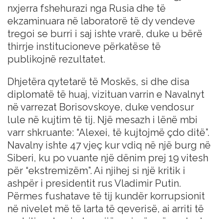
nxjerra fshehurazi nga Rusia dhe të
ekzaminuara në laboratorë të dy vendeve
tregoi se burri i saj ishte vrarë, duke u bërë
thirrje institucioneve përkatëse të
publikojnë rezultatet.
Dhjetëra qytetarë të Moskës, si dhe disa
diplomatë të huaj, vizituan varrin e Navalnyt
në varrezat Borisovskoye, duke vendosur
lule në kujtim të tij. Një mesazh i lënë mbi
varr shkruante: “Alexei, të kujtojmë çdo ditë”.
Navalny ishte 47 vjeç kur vdiq në një burg në
Siberi, ku po vuante një dënim prej 19 vitesh
për “ekstremizëm”. Ai njihej si një kritik i
ashpër i presidentit rus Vladimir Putin.
Përmes fushatave të tij kundër korrupsionit
në nivelet më të larta të qeverisë, ai arriti të