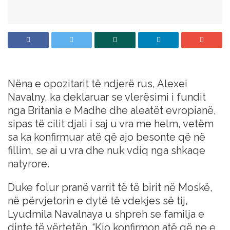
Nëna e opozitarit të ndjerë rus, Alexei
Navalny, ka deklaruar se vlerësimi i fundit
nga Britania e Madhe dhe aleatët evropianë,
sipas të cilit djali i saj u vra me helm, vetëm
sa ka konfirmuar atë që ajo besonte që në
fillim, se ai u vra dhe nuk vdiq nga shkaqe
natyrore.
Duke folur pranë varrit të të birit në Moskë,
në përvjetorin e dytë të vdekjes së tij,
Lyudmila Navalnaya u shpreh se familja e
dinte të vërtetën. “Kjo konfirmon atë që ne e