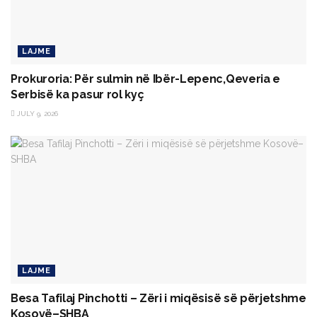
LAJME
Prokuroria: Për sulmin në Ibër-Lepenc,Qeveria e
Serbisë ka pasur rol kyç
JULY 9, 2026
LAJME
Besa Tafilaj Pinchotti – Zëri i miqësisë së përjetshme
Kosovë–SHBA