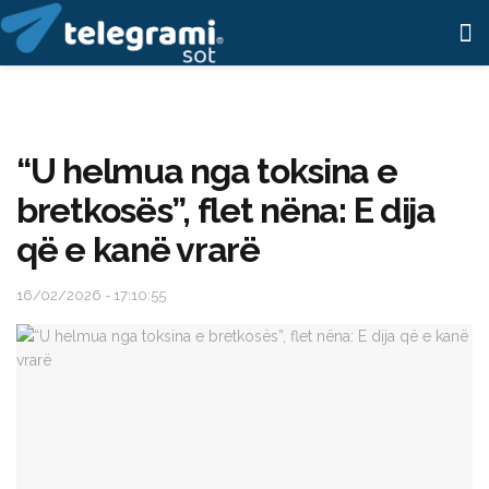
“U helmua nga toksina e
bretkosës”, flet nëna: E dija
që e kanë vrarë
16/02/2026 - 17:10:55