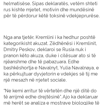
helmatisëse. Sipas deklaratës, vetëm shteti
rus kishte mjetet, motivin dhe mundësinë
për të përdorur këtë toksinë vdekjeprurëse.
Nga ana tjetër, Kremlini i ka hedhur poshtë
kategorikisht akuzat. Zëdhënësi i Kremlinit,
Dmitry Peskov, deklaroi se Rusia nuk i
pranon këto akuza, duke i cilësuar ato si të
njëanshme dhe të pabazuara. Edhe
bashkëshortja e Navalnyt, Yulia Navalnaya, e
ka përkujtuar dyvjetorin e vdekjes së tij me
një mesazh në rrjetet sociale.
“Ne kemi arritur të vërtetën dhe një ditë do
të arrijmë edhe drejtësinë”. Ajo ka deklaruar
më herët se analiza e mostrave biologjike të