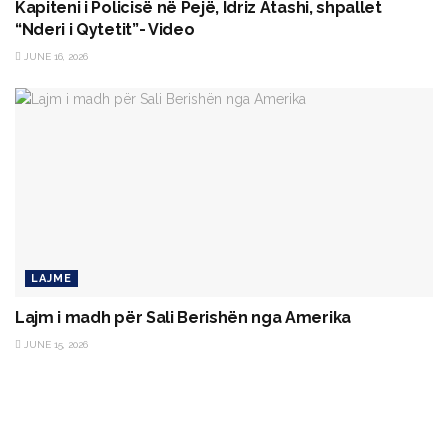
Kapiteni i Policisë në Pejë, Idriz Atashi, shpallet
“Nderi i Qytetit”- Video
JUNE 16, 2026
LAJME
Lajm i madh për Sali Berishën nga Amerika
JUNE 15, 2026