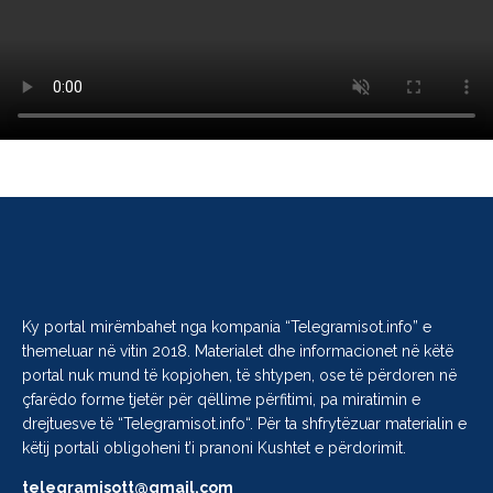
Ky portal mirëmbahet nga kompania “
Telegramisot.info
” e
themeluar në vitin 2018. Materialet dhe informacionet në këtë
portal nuk mund të kopjohen, të shtypen, ose të përdoren në
çfarëdo forme tjetër për qëllime përfitimi, pa miratimin e
drejtuesve të “
Telegramisot.info
“. Për ta shfrytëzuar materialin e
këtij portali obligoheni t’i pranoni Kushtet e përdorimit.
telegramisott@gmail.com