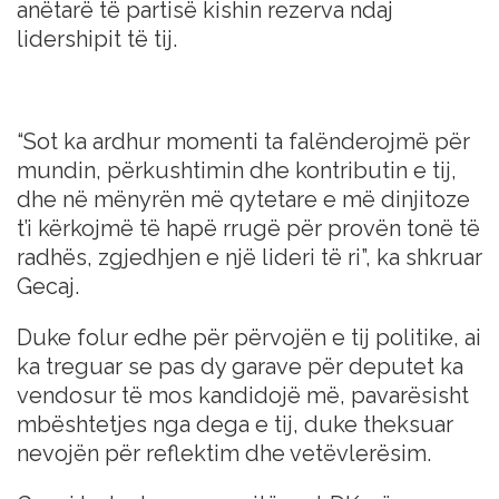
anëtarë të partisë kishin rezerva ndaj
lidershipit të tij.
“Sot ka ardhur momenti ta falënderojmë për
mundin, përkushtimin dhe kontributin e tij,
dhe në mënyrën më qytetare e më dinjitoze
t’i kërkojmë të hapë rrugë për provën tonë të
radhës, zgjedhjen e një lideri të ri”, ka shkruar
Gecaj.
Duke folur edhe për përvojën e tij politike, ai
ka treguar se pas dy garave për deputet ka
vendosur të mos kandidojë më, pavarësisht
mbështetjes nga dega e tij, duke theksuar
nevojën për reflektim dhe vetëvlerësim.