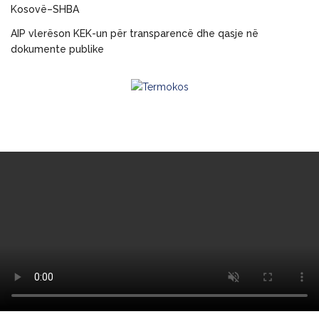
Kosovë–SHBA
AIP vlerëson KEK-un për transparencë dhe qasje në
dokumente publike