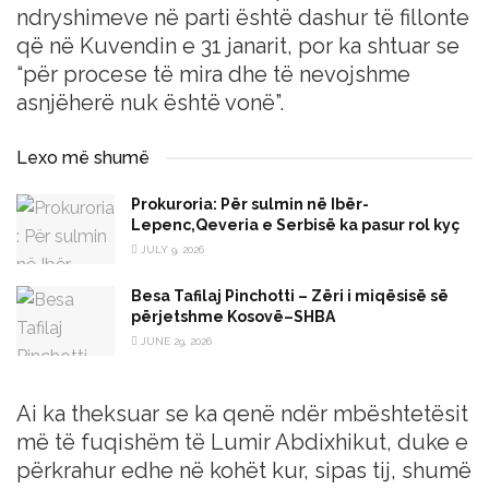
ndryshimeve në parti është dashur të fillonte
që në Kuvendin e 31 janarit, por ka shtuar se
“për procese të mira dhe të nevojshme
asnjëherë nuk është vonë”.
Lexo më shumë
Prokuroria: Për sulmin në Ibër-
Lepenc,Qeveria e Serbisë ka pasur rol kyç
JULY 9, 2026
Besa Tafilaj Pinchotti – Zëri i miqësisë së
përjetshme Kosovë–SHBA
JUNE 29, 2026
Ai ka theksuar se ka qenë ndër mbështetësit
më të fuqishëm të Lumir Abdixhikut, duke e
përkrahur edhe në kohët kur, sipas tij, shumë