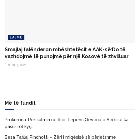
LAJME
Smajlaj falënderon mbështetësit e AAK-së:Do të
vazhdojmë të punojmë për një Kosovë të zhvilluar
JUNE 9, 2026
Më të fundit
Prokuroria: Për sulmin në Ibër-Lepenc,Qeveria e Serbisë ka
pasur rol kyç
Besa Tafilaj Pinchotti – Zëri i miqësisë së përjetshme