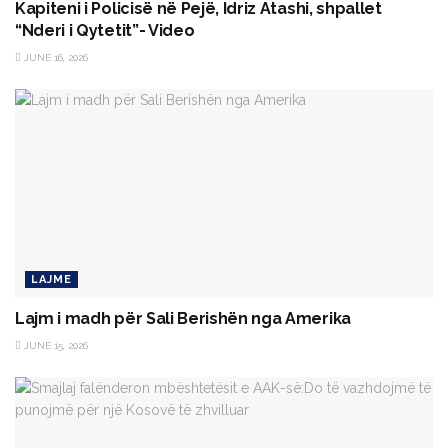
Kapiteni i Policisë në Pejë, Idriz Atashi, shpallet
“Nderi i Qytetit”- Video
JUNE 16, 2026
LAJME
Lajm i madh për Sali Berishën nga Amerika
JUNE 15, 2026