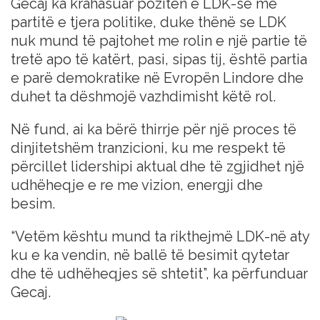
Gecaj ka krahasuar pozitën e LDK-së me
partitë e tjera politike, duke thënë se LDK
nuk mund të pajtohet me rolin e një partie të
tretë apo të katërt, pasi, sipas tij, është partia
e parë demokratike në Evropën Lindore dhe
duhet ta dëshmojë vazhdimisht këtë rol.
Në fund, ai ka bërë thirrje për një proces të
dinjitetshëm tranzicioni, ku me respekt të
përcillet lidershipi aktual dhe të zgjidhet një
udhëheqje e re me vizion, energji dhe
besim.
“Vetëm kështu mund ta rikthejmë LDK-në aty
ku e ka vendin, në ballë të besimit qytetar
dhe të udhëheqjes së shtetit”, ka përfunduar
Gecaj.