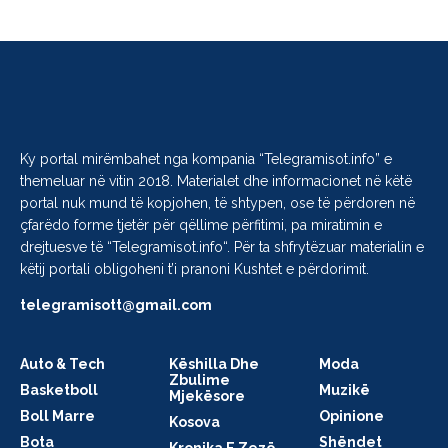
Ky portal mirëmbahet nga kompania “
Telegramisot.info
” e
themeluar në vitin 2018. Materialet dhe informacionet në këtë
portal nuk mund të kopjohen, të shtypen, ose të përdoren në
çfarëdo forme tjetër për qëllime përfitimi, pa miratimin e
drejtuesve të “
Telegramisot.info
“. Për ta shfrytëzuar materialin e
këtij portali obligoheni t’i pranoni Kushtet e përdorimit.
telegramisott@gmail.com
Auto & Tech
Këshilla Dhe
Moda
Zbulime
Basketboll
Muzikë
Mjekësore
Boll Marre
Opinione
Kosova
Bota
Shëndet