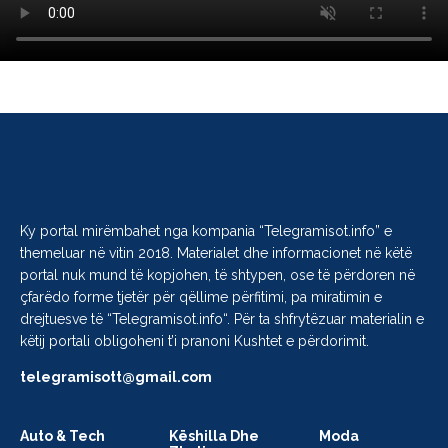
Ky portal mirëmbahet nga kompania “
Telegramisot.info
” e
themeluar në vitin 2018. Materialet dhe informacionet në këtë
portal nuk mund të kopjohen, të shtypen, ose të përdoren në
çfarëdo forme tjetër për qëllime përfitimi, pa miratimin e
drejtuesve të “
Telegramisot.info
“. Për ta shfrytëzuar materialin e
këtij portali obligoheni t’i pranoni Kushtet e përdorimit.
telegramisott@gmail.com
Auto & Tech
Këshilla Dhe
Moda