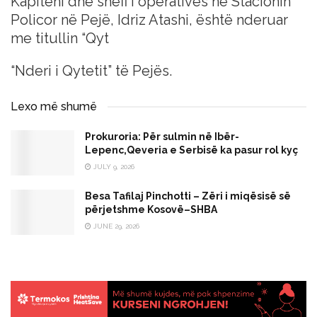
Kapiteni dhe shefi i operativës në Stacionin
Policor në Pejë, Idriz Atashi, është nderuar
me titullin “Qyt
“Nderi i Qytetit” të Pejës.
Lexo më shumë
Prokuroria: Për sulmin në Ibër-
Lepenc,Qeveria e Serbisë ka pasur rol kyç
JULY 9, 2026
Besa Tafilaj Pinchotti – Zëri i miqësisë së
përjetshme Kosovë–SHBA
JUNE 29, 2026