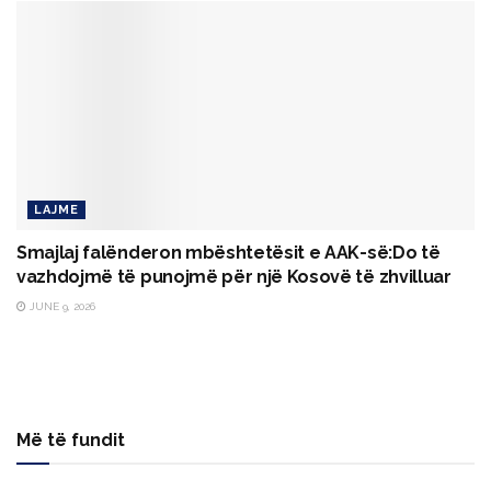
LAJME
Smajlaj falënderon mbështetësit e AAK-së:Do të
vazhdojmë të punojmë për një Kosovë të zhvilluar
JUNE 9, 2026
Më të fundit