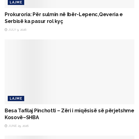
LAJME
Prokuroria: Për sulmin në Ibër-Lepenc,Qeveria e
Serbisë ka pasur rol kyç
JULY 9, 2026
LAJME
Besa Tafilaj Pinchotti – Zëri i miqësisë së përjetshme
Kosovë–SHBA
JUNE 29, 2026