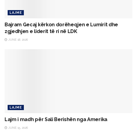
LAJME
Bajram Gecaj kërkon dorëheqjen e Lumirit dhe
zgjedhjen e liderit të ri në LDK
JUNE 18, 2026
LAJME
Lajm i madh për Sali Berishën nga Amerika
JUNE 15, 2026