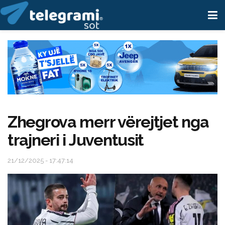
Zhegrova merr vërejtjet nga
trajneri i Juventusit
21/12/2025 - 17:47:14