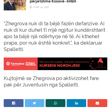
përjetshme Kosovë–SHBA
JUNE 29, 2026
“Zhegrova nuk di ta bëjë fazën defanzive. Ai
nuk di kur duhet t’i rrijë ngjitur kundërshtarit
apo ta bëjë një ndërhyrje në të. Ai kthehet
prapa, por nuk është konkret.”, ka deklaruar
Spalletti.
Kujtojmë se Zhegrova po aktivizohet fare
pak për Juventusin nga Spalletti.