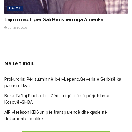
LAJME
Lajm i madh për Sali Berishën nga Amerika
JUNE 15, 2026
Më të fundit
Prokuroria: Për sulmin në Ibër-Lepenc,Qeveria e Serbisë ka
pasur rol kyç
Besa Tafilaj Pinchotti – Zëri i miqësisë së përjetshme
Kosovë–SHBA
AIP vlerëson KEK-un për transparencë dhe qasje në
dokumente publike