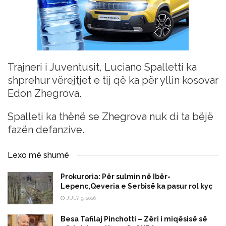
Trajneri i Juventusit, Luciano Spalletti ka
shprehur vërejtjet e tij që ka për yllin kosovar
Edon Zhegrova.
Spalleti ka thënë se Zhegrova nuk di ta bëjë
fazën defanzive.
Lexo më shumë
Prokuroria: Për sulmin në Ibër-
Lepenc,Qeveria e Serbisë ka pasur rol kyç
JULY 9, 2026
Besa Tafilaj Pinchotti – Zëri i miqësisë së