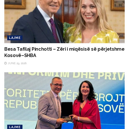
LAJME
Besa Tafilaj Pinchotti – Zëri i miqësisë së përjetshme
Kosovë–SHBA
JUNE 29, 2026
LAJME