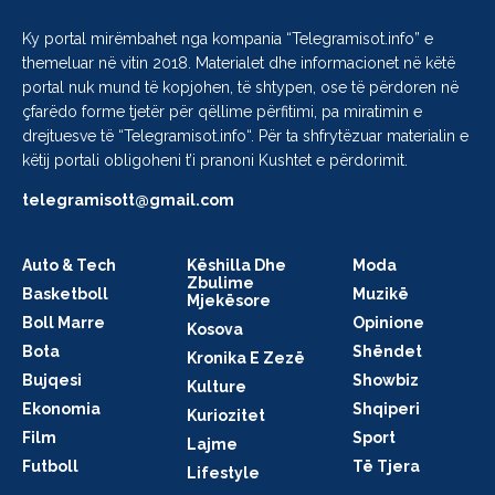
Ky portal mirëmbahet nga kompania “
Telegramisot.info
” e
themeluar në vitin 2018. Materialet dhe informacionet në këtë
portal nuk mund të kopjohen, të shtypen, ose të përdoren në
çfarëdo forme tjetër për qëllime përfitimi, pa miratimin e
drejtuesve të “
Telegramisot.info
“. Për ta shfrytëzuar materialin e
këtij portali obligoheni t’i pranoni Kushtet e përdorimit.
telegramisott@gmail.com
Auto & Tech
Këshilla Dhe
Moda
Zbulime
Basketboll
Muzikë
Mjekësore
Boll Marre
Opinione
Kosova
Bota
Shëndet
Kronika E Zezë
Bujqesi
Showbiz
Kulture
Ekonomia
Shqiperi
Kuriozitet
Film
Sport
Lajme
Futboll
Të Tjera
Lifestyle