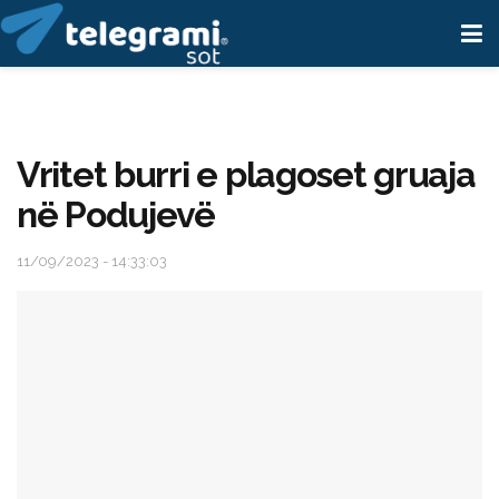
Vritet burri e plagoset gruaja
në Podujevë
11/09/2023 - 14:33:03