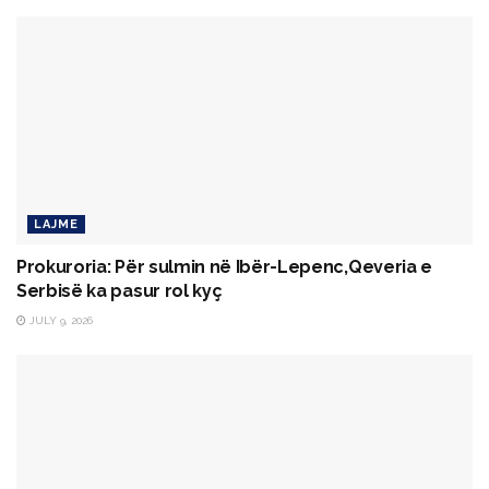
LAJME
Prokuroria: Për sulmin në Ibër-Lepenc,Qeveria e
Serbisë ka pasur rol kyç
JULY 9, 2026