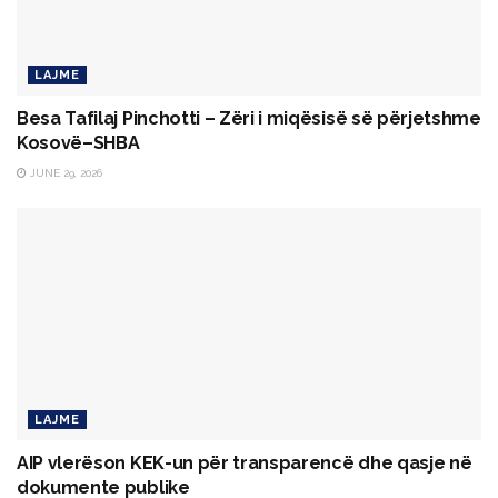
LAJME
Besa Tafilaj Pinchotti – Zëri i miqësisë së përjetshme
Kosovë–SHBA
JUNE 29, 2026
LAJME
AIP vlerëson KEK-un për transparencë dhe qasje në
dokumente publike