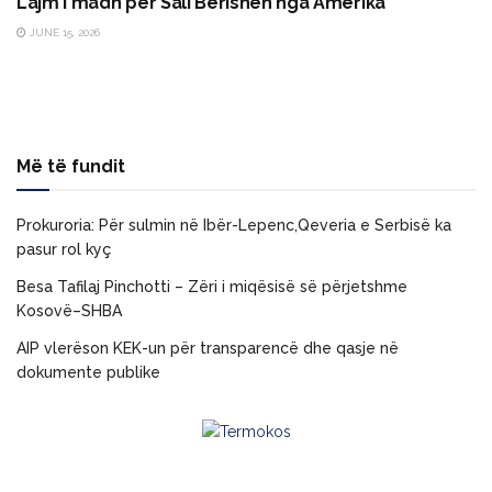
Lajm i madh për Sali Berishën nga Amerika
JUNE 15, 2026
Më të fundit
Prokuroria: Për sulmin në Ibër-Lepenc,Qeveria e Serbisë ka
pasur rol kyç
Besa Tafilaj Pinchotti – Zëri i miqësisë së përjetshme
Kosovë–SHBA
AIP vlerëson KEK-un për transparencë dhe qasje në
dokumente publike