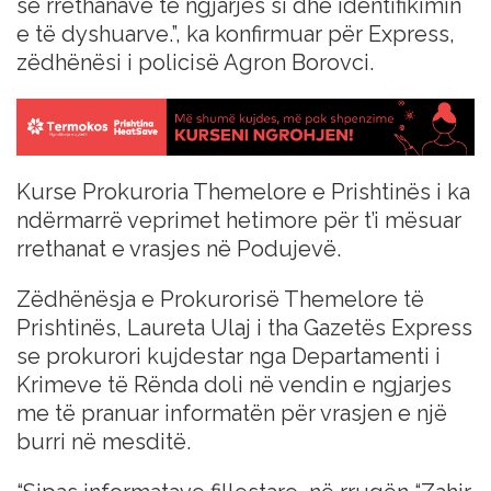
së rrethanave të ngjarjes si dhe identifikimin
e të dyshuarve.”, ka konfirmuar për Express,
zëdhënësi i policisë Agron Borovci.
Kurse Prokuroria Themelore e Prishtinës i ka
ndërmarrë veprimet hetimore për t’i mësuar
rrethanat e vrasjes në Podujevë.
Zëdhënësja e Prokurorisë Themelore të
Prishtinës, Laureta Ulaj i tha Gazetës Express
se prokurori kujdestar nga Departamenti i
Krimeve të Rënda doli në vendin e ngjarjes
me të pranuar informatën për vrasjen e një
burri në mesditë.