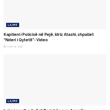
LAJME
Kapiteni i Policisë në Pejë, Idriz Atashi, shpallet
“Nderi i Qytetit”- Video
JUNE 16, 2026
LAJME