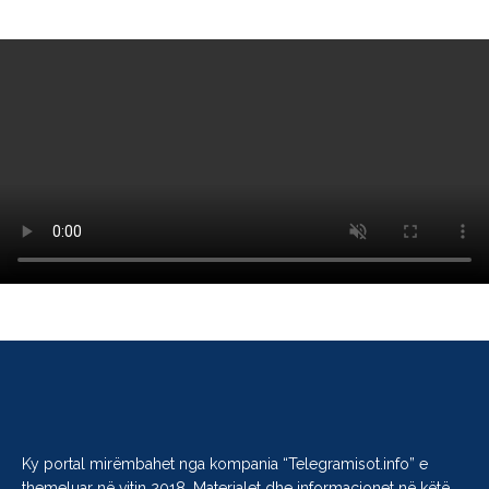
Ky portal mirëmbahet nga kompania “
Telegramisot.info
” e
themeluar në vitin 2018. Materialet dhe informacionet në këtë