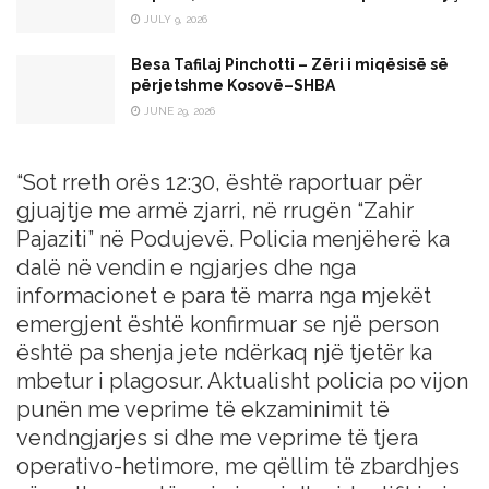
JULY 9, 2026
Besa Tafilaj Pinchotti – Zëri i miqësisë së
përjetshme Kosovë–SHBA
JUNE 29, 2026
“Sot rreth orës 12:30, është raportuar për
gjuajtje me armë zjarri, në rrugën “Zahir
Pajaziti” në Podujevë. Policia menjëherë ka
dalë në vendin e ngjarjes dhe nga
informacionet e para të marra nga mjekët
emergjent është konfirmuar se një person
është pa shenja jete ndërkaq një tjetër ka
mbetur i plagosur. Aktualisht policia po vijon
punën me veprime të ekzaminimit të
vendngjarjes si dhe me veprime të tjera
operativo-hetimore, me qëllim të zbardhjes