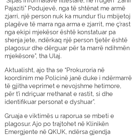
“Sipas informatave fillestare, në rrugën “Zahir
Pajaziti” Podujevë, nga të shtënat me armë
zjarri, një person nuk ka mundur t’iu mbijetoj
plagëve të marra nga arma e zjarrit, me ç’rast
nga ekipi mjekësor është konstatuar pa
shenja jete, ndërkaq një person tjetër është
plagosur dhe dërguar për ta marrë ndihmën
mjekësore”, tha Ulaj.
Aktualisht, ajo tha se “Prokuroria në
koordinim me Policinë janë duke i ndërmarrë
të gjitha veprimet e nevojshme hetimore,
për t’i ndriçuar rrethanat e rastit, si dhe
identifikuar personat e dyshuar”.
Gruaja e viktimës u raporua se mbeti e
plagosur. Ajo po trajtohet në Klinikën
Emergjente në QKUK, ndërsa gjendja