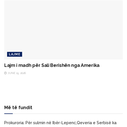
LAJME
Lajm i madh për Sali Berishën nga Amerika
JUNE 15, 2026
Më të fundit
Prokuroria: Për sulmin në Ibër-Lepenc,Qeveria e Serbisë ka