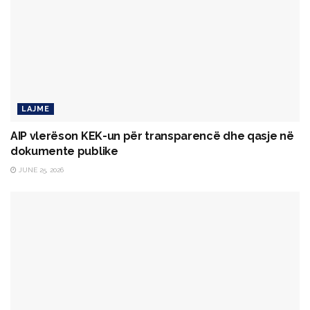
LAJME
AIP vlerëson KEK-un për transparencë dhe qasje në
dokumente publike
JUNE 25, 2026