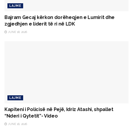
LAJME
Bajram Gecaj kërkon dorëheqjen e Lumirit dhe
zgjedhjen e liderit të ri në LDK
JUNE 18, 2026
LAJME
Kapiteni i Policisë në Pejë, Idriz Atashi, shpallet
“Nderi i Qytetit”- Video
JUNE 16, 2026