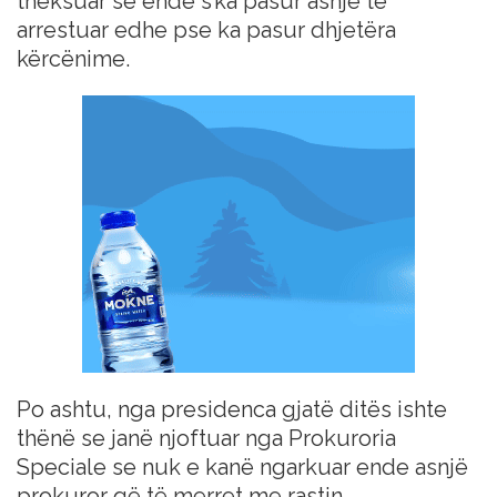
theksuar se ende s’ka pasur asnjë të
arrestuar edhe pse ka pasur dhjetëra
kërcënime.
Po ashtu, nga presidenca gjatë ditës ishte
thënë se janë njoftuar nga Prokuroria
Speciale se nuk e kanë ngarkuar ende asnjë
prokuror që të merret me rastin.