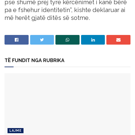
pse shumë prej tyre kërcënimet i kanë bërë
pa e fshehur identitetin”, kishte deklaruar ai
më herët gjatë ditës së sotme.
TË FUNDIT NGA RUBRIKA
LAJME