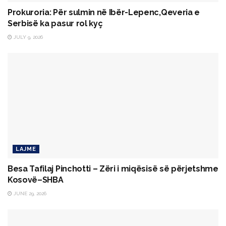
Prokuroria: Për sulmin në Ibër-Lepenc,Qeveria e
Serbisë ka pasur rol kyç
JULY 9, 2026
LAJME
Besa Tafilaj Pinchotti – Zëri i miqësisë së përjetshme
Kosovë–SHBA
JUNE 29, 2026