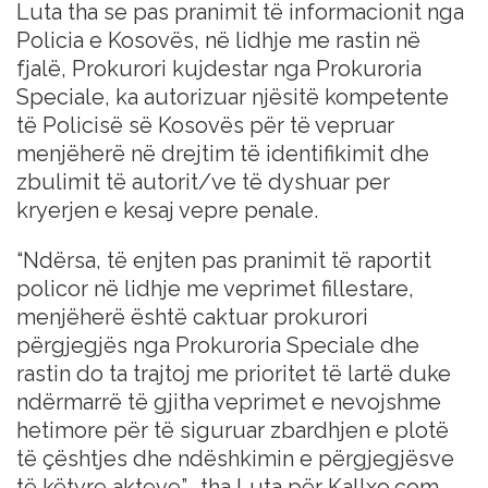
Luta tha se pas pranimit të informacionit nga
Policia e Kosovës, në lidhje me rastin në
fjalë, Prokurori kujdestar nga Prokuroria
Speciale, ka autorizuar njësitë kompetente
të Policisë së Kosovës për të vepruar
menjëherë në drejtim të identifikimit dhe
zbulimit të autorit/ve të dyshuar per
kryerjen e kesaj vepre penale.
“Ndërsa, të enjten pas pranimit të raportit
policor në lidhje me veprimet fillestare,
menjëherë është caktuar prokurori
përgjegjës nga Prokuroria Speciale dhe
rastin do ta trajtoj me prioritet të lartë duke
ndërmarrë të gjitha veprimet e nevojshme
hetimore për të siguruar zbardhjen e plotë
të çështjes dhe ndëshkimin e përgjegjësve
të këtyre akteve”- tha Luta për Kallxo.com.