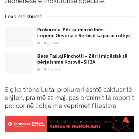
zëdhënëse e Prokurorisë Speciale.
Lexo më shumë
Prokuroria: Për sulmin në Ibër-
Lepenc,Qeveria e Serbisë ka pasur rol kyç
JULY 9, 2026
Besa Tafilaj Pinchotti – Zëri i miqësisë së
përjetshme Kosovë–SHBA
JUNE 29, 2026
Siç ka thënë Luta, prokurori është caktuar të
enjten, pra më 22 maj, pas pranimit të raportit
policor në lidhje me veprimet fillestare