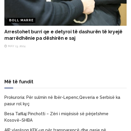
BOLL MARRE
Arrestohet burri qe e detyroi të dashurën të kryejë
marrëdhënie pa dëshirën e saj
MAY 13, 2024
Më të fundit
Prokuroria: Për sulmin në Ibër-Lepenc,Qeveria e Serbisë ka
pasur rol kyç
Besa Tafilaj Pinchotti – Zëri i miqësisë së përjetshme
Kosovë–SHBA
AIP vlerëson KEK-un për transparencë dhe qasje në