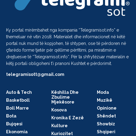
Ky portal mirëmbahet nga kompania “
Telegramisot.info
” e
themeluar në vitin 2018. Materialet dhe informacionet në këtë
portal nuk mund të kopjohen, të shtypen, ose të përdoren në
çfarëdo forme tjetër për qëllime përfitimi, pa miratimin e
drejtuesve të “
Telegramisot.info
“. Për ta shfrytëzuar materialin e
këtij portali obligoheni t’i pranoni Kushtet e përdorimit.
telegramisott@gmail.com
Auto & Tech
Këshilla Dhe
Moda
Zbulime
Basketboll
Muzikë
Mjekësore
Boll Marre
Opinione
Kosova
Bota
Shëndet
Kronika E Zezë
Bujqesi
Showbiz
Kulture
Ekonomia
Shqiperi
Kuriozitet