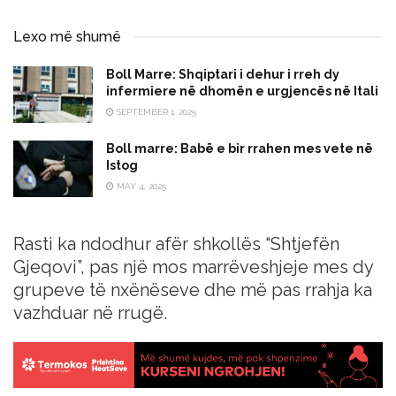
Lexo më shumë
Boll Marre: Shqiptari i dehur i rreh dy
infermiere në dhomën e urgjencës në Itali
SEPTEMBER 1, 2025
Boll marre: Babë e bir rrahen mes vete në
Istog
MAY 4, 2025
Rasti ka ndodhur afër shkollës “Shtjefën
Gjeqovi”, pas një mos marrëveshjeje mes dy
grupeve të nxënëseve dhe më pas rrahja ka
vazhduar në rrugë.