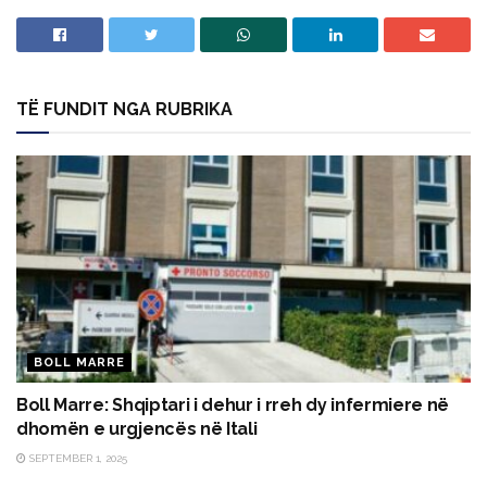
TË FUNDIT NGA RUBRIKA
BOLL MARRE
Boll Marre: Shqiptari i dehur i rreh dy infermiere në
dhomën e urgjencës në Itali
SEPTEMBER 1, 2025