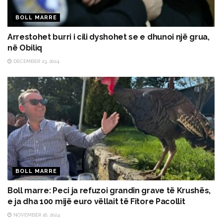
BOLL MARRE
Arrestohet burri i cili dyshohet se e dhunoi një grua,
në Obiliq
DECEMBER 23, 2024
BOLL MARRE
Boll marre: Peci ja refuzoi grandin grave të Krushës,
e ja dha 100 mijë euro vëllait të Fitore Pacollit
NOVEMBER 16, 2024