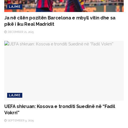
LAJME
Ja në cilën pozitën Barcelona e mbyll vitin dhe sa
pikë i iku Real Madridit
DECEMBER 21, 2025
LAJME
UEFA shkruan: Kosova e tronditi Suedinë në “Fadil
Vokrri”
SEPTEMBER 9, 2025