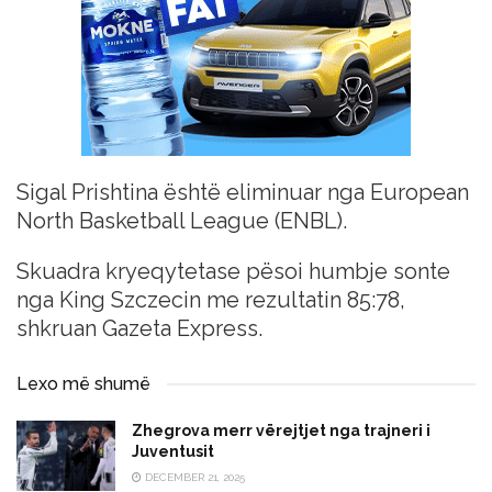
Sigal Prishtina është eliminuar nga European
North Basketball League (ENBL).
Skuadra kryeqytetase pësoi humbje sonte
nga King Szczecin me rezultatin 85:78,
shkruan Gazeta Express.
Lexo më shumë
Zhegrova merr vërejtjet nga trajneri i
Juventusit
DECEMBER 21, 2025