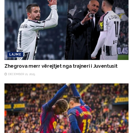
LAJME
Zhegrova merr vërejtjet nga trajneri i Juventusit
DECEMBER 21, 2025