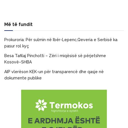
Më të fundit
Prokuroria: Për sulmin në Ibër-Lepenc,Qeveria e Serbisë ka
pasur rol kyç
Besa Tafilaj Pinchotti – Zëri i miqësisë së përjetshme
Kosovë–SHBA
AIP vlerëson KEK-un për transparencë dhe qasje në
dokumente publike