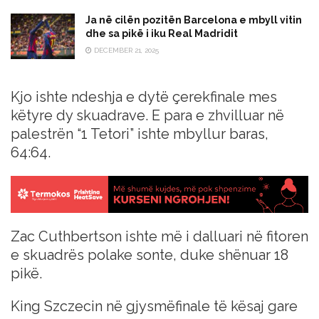
Ja në cilën pozitën Barcelona e mbyll vitin
dhe sa pikë i iku Real Madridit
DECEMBER 21, 2025
Kjo ishte ndeshja e dytë çerekfinale mes
këtyre dy skuadrave. E para e zhvilluar në
palestrën “1 Tetori” ishte mbyllur baras,
64:64.
Zac Cuthbertson ishte më i dalluari në fitoren
e skuadrës polake sonte, duke shënuar 18
pikë.
King Szczecin në gjysmëfinale të kësaj gare