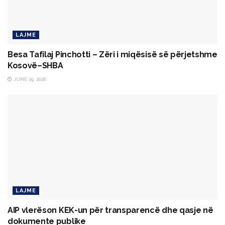
LAJME
Besa Tafilaj Pinchotti – Zëri i miqësisë së përjetshme
Kosovë–SHBA
JUNE 29, 2026
LAJME
AIP vlerëson KEK-un për transparencë dhe qasje në
dokumente publike