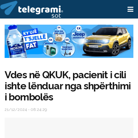
Vdes në QKUK, pacienit i cili
ishte lënduar nga shpërthimi
i bombolës
21/12/2024 - 08:24:29