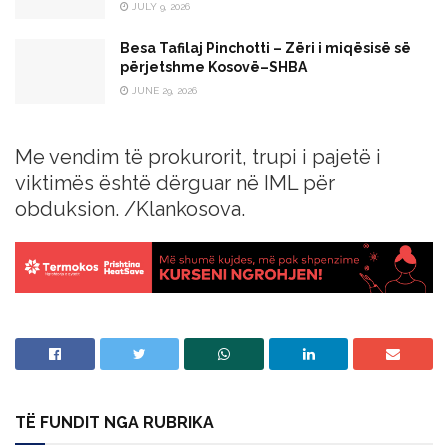
JULY 9, 2026
Besa Tafilaj Pinchotti – Zëri i miqësisë së
përjetshme Kosovë–SHBA
JUNE 29, 2026
Me vendim të prokurorit, trupi i pajetë i
viktimës është dërguar në IML për
obduksion. /Klankosova.
TË FUNDIT NGA RUBRIKA