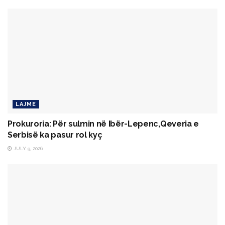
LAJME
Prokuroria: Për sulmin në Ibër-Lepenc,Qeveria e
Serbisë ka pasur rol kyç
JULY 9, 2026