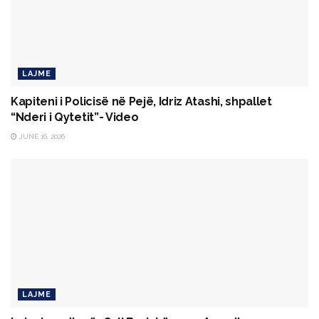
LAJME
Kapiteni i Policisë në Pejë, Idriz Atashi, shpallet
“Nderi i Qytetit”- Video
JUNE 16, 2026
LAJME