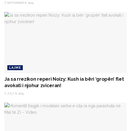
SEPTEMBER 8, 2025
LAJME
Ja sa rrezikon reperi Noizy: Kush ia bëri ‘gropën’ flet
avokati i njohur zviceran!
JULY 8, 2025