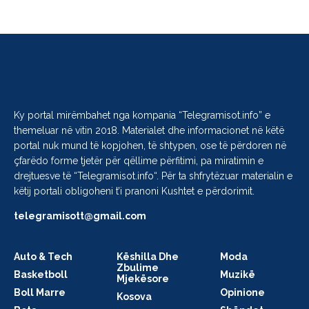
Ky portal mirëmbahet nga kompania “
Telegramisot.info
” e
themeluar në vitin 2018. Materialet dhe informacionet në këtë
portal nuk mund të kopjohen, të shtypen, ose të përdoren në
çfarëdo forme tjetër për qëllime përfitimi, pa miratimin e
drejtuesve të “
Telegramisot.info
“. Për ta shfrytëzuar materialin e
këtij portali obligoheni t’i pranoni Kushtet e përdorimit.
telegramisott@gmail.com
Auto & Tech
Këshilla Dhe
Moda
Zbulime
Basketboll
Muzikë
Mjekësore
Boll Marre
Opinione
Kosova