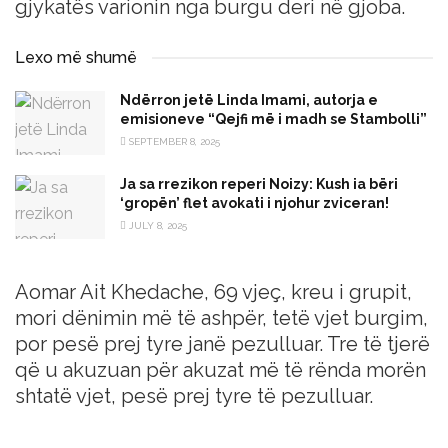
gjykatës varionin nga burgu deri në gjoba.
Lexo më shumë
Ndërron jetë Linda Imami, autorja e
emisioneve “Qejfi më i madh se Stambolli”
SEPTEMBER 8, 2025
Ja sa rrezikon reperi Noizy: Kush ia bëri
‘gropën’ flet avokati i njohur zviceran!
JULY 8, 2025
Aomar Ait Khedache, 69 vjeç, kreu i grupit,
mori dënimin më të ashpër, tetë vjet burgim,
por pesë prej tyre janë pezulluar. Tre të tjerë
që u akuzuan për akuzat më të rënda morën
shtatë vjet, pesë prej tyre të pezulluar.