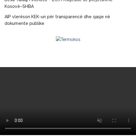
Kosovë–SHBA
AIP vlerëson KEK-un për transparencë dhe qasje në
dokumente publike