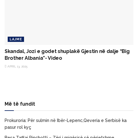
LAJME
Skandal, Jozi e godet shuplakë Gjestin në dalje “Big
Brother Albania”- Video
APRIL 13, 2025
Më të fundit
Prokuroria: Për sulmin në Ibër-Lepenc,Qeveria e Serbisë ka
pasur rol kyç
Besa Tafilaj Pinchotti – Zëri i miqësisë së përjetshme