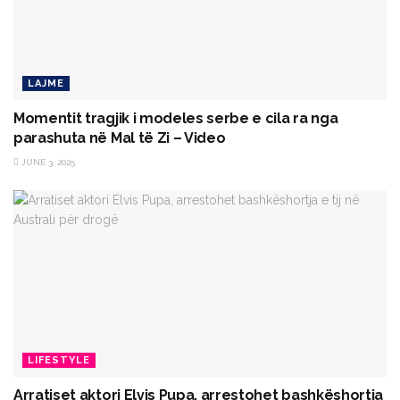
LAJME
Momentit tragjik i modeles serbe e cila ra nga
parashuta në Mal të Zi – Video
JUNE 3, 2025
LIFESTYLE
Arratiset aktori Elvis Pupa, arrestohet bashkëshortja