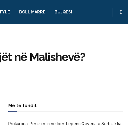
STYLE
BOLL MARRE
BUJQESI
jët në Malishevë?
Më të fundit
Prokuroria: Për sulmin në Ibër-Lepenc,Qeveria e Serbisë ka