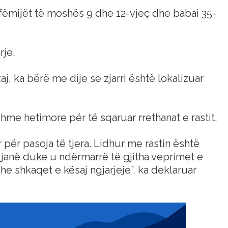
 fëmijët të moshës 9 dhe 12-vjeç dhe babai 35-
rje.
, ka bërë me dije se zjarri është lokalizuar
me hetimore për të sqaruar rrethanat e rastit.
 për pasoja të tjera. Lidhur me rastin është
t janë duke u ndërmarrë të gjitha veprimet e
e shkaqet e kësaj ngjarjeje”, ka deklaruar