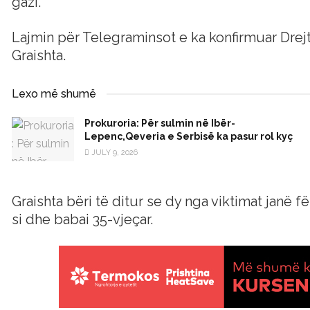
gazi.
Lajmin për Telegraminsot e ka konfirmuar Drejt
Graishta.
Lexo më shumë
Prokuroria: Për sulmin në Ibër-
Lepenc,Qeveria e Serbisë ka pasur rol kyç
JULY 9, 2026
Graishta bëri të ditur se dy nga viktimat janë f
si dhe babai 35-vjeçar.