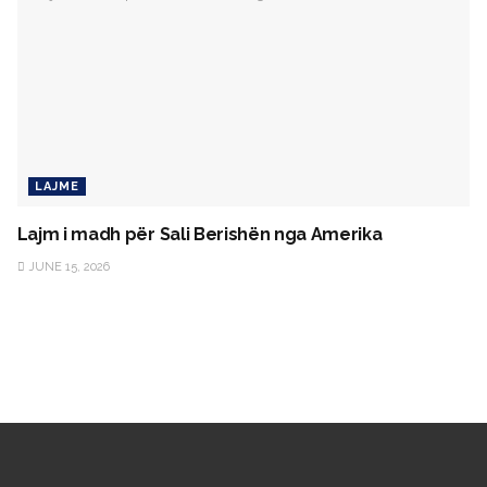
LAJME
Lajm i madh për Sali Berishën nga Amerika
JUNE 15, 2026