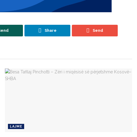
Send
Share
Send
LAJME