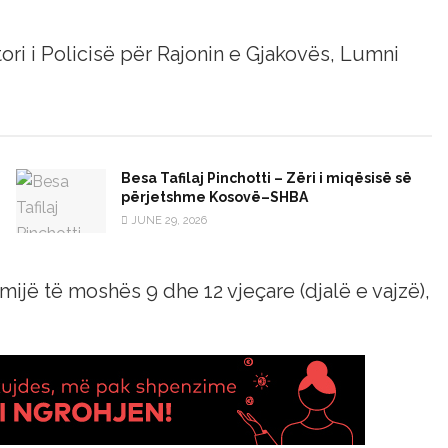
ori i Policisë për Rajonin e Gjakovës, Lumni
Besa Tafilaj Pinchotti – Zëri i miqësisë së
përjetshme Kosovë–SHBA
JUNE 29, 2026
ëmijë të moshës 9 dhe 12 vjeçare (djalë e vajzë),