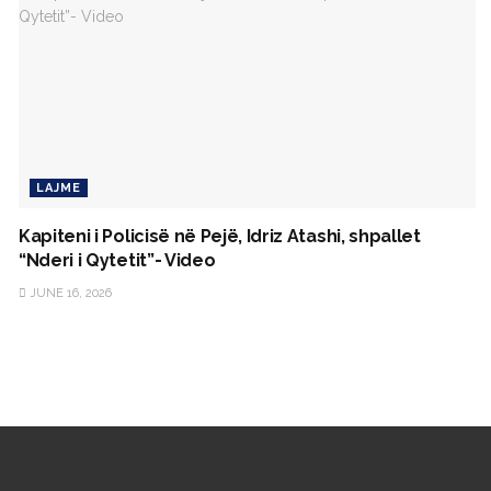
LAJME
Kapiteni i Policisë në Pejë, Idriz Atashi, shpallet
“Nderi i Qytetit”- Video
JUNE 16, 2026