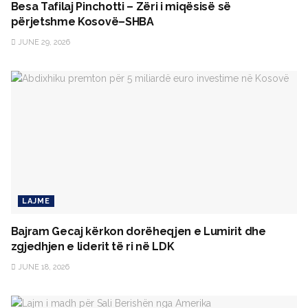
Besa Tafilaj Pinchotti – Zëri i miqësisë së
përjetshme Kosovë–SHBA
JUNE 29, 2026
LAJME
Bajram Gecaj kërkon dorëheqjen e Lumirit dhe
zgjedhjen e liderit të ri në LDK
JUNE 18, 2026