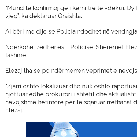
“Mund të konfirmoj që i kemi tre të vdekur. Dy
vjeç”, ka deklaruar Graishta.
Ai bëri me dije se Policia ndodhet në vendngja
Ndërkohë, zëdhënësi i Policisë, Sheremet Elezaj
tashmë.
Elezaj tha se po ndërmerren veprimet e nevojsh
“Zjarri është lokalizuar dhe nuk është raportuar
njoftuar edhe prokurori i shtetit dhe aktualish
nevojshme hetimore për të sqaruar rrethanat dh
Elezaj.