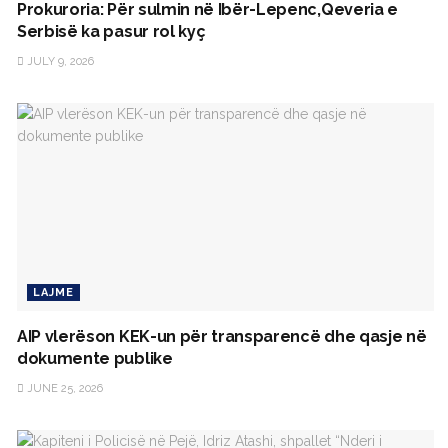
Prokuroria: Për sulmin në Ibër-Lepenc,Qeveria e
Serbisë ka pasur rol kyç
JULY 9, 2026
LAJME
AIP vlerëson KEK-un për transparencë dhe qasje në
dokumente publike
JUNE 25, 2026