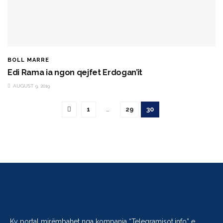
BOLL MARRE
Edi Rama ia ngon qejfet Erdogan’it
AUGUST 9, 2019
1
…
29
30
Ky portal mirëmbahet nga kompania “
Telegramisot.info
” e