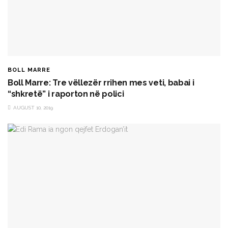
BOLL MARRE
Boll Marre: Tre vëllezër rrihen mes veti, babai i
“shkretë” i raporton në polici
AUGUST 10, 2019