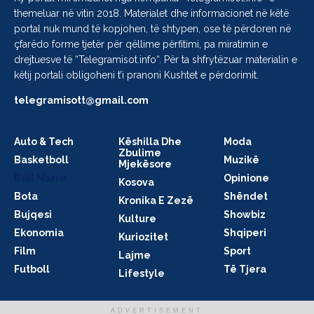
themeluar në vitin 2018. Materialet dhe informacionet në këtë
portal nuk mund të kopjohen, të shtypen, ose të përdoren në
çfarëdo forme tjetër për qëllime përfitimi, pa miratimin e
drejtuesve të “
Telegramisot.info
“. Për ta shfrytëzuar materialin e
këtij portali obligoheni t’i pranoni Kushtet e përdorimit.
telegramisott@gmail.com
Auto & Tech
Këshilla Dhe
Moda
Zbulime
Basketboll
Muzikë
Mjekësore
Boll Marre
Opinione
Kosova
Bota
Shëndet
Kronika E Zezë
Bujqesi
Showbiz
Kulture
Ekonomia
Shqiperi
Kuriozitet
Film
Sport
Lajme
Futboll
Të Tjera
Lifestyle
ADVERTISEMENT