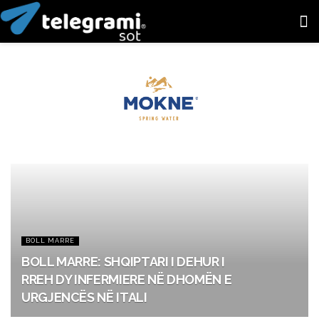
BOLL MARRE
BOLL MARRE: SHQIPTARI I DEHUR I
RREH DY INFERMIERE NË DHOMËN E
URGJENCËS NË ITALI